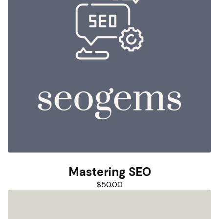
Mastering SEO
$
50.00