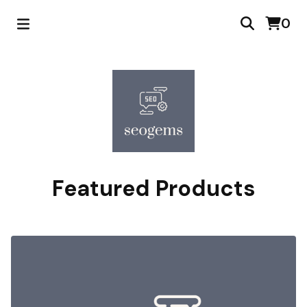
0
Featured Products